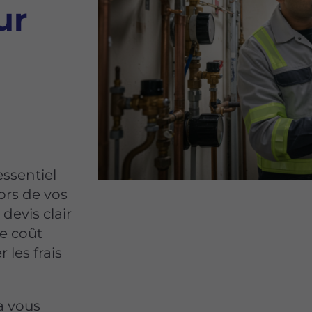
ur
essentiel
ors de vos
devis clair
le coût
 les frais
à vous