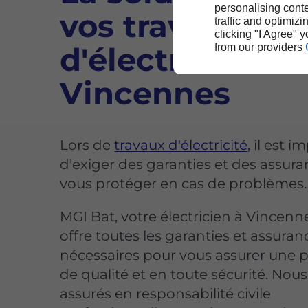
personalising conte
vos travaux
traffic and optimizi
clicking "I Agree" 
d'électricité à
from our providers
Vincennes
Lors de
travaux d'électricité
, il est 
d'exiger des garanties et des assur
vous protéger en cas de problèmes.
MGI Bat, votre électricien à Vincenn
offre toutes les garanties et assuran
nécessaires pour vous assurer une p
de qualité et en toute sécurité. No
assurés en responsabilité civile