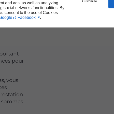
Customize
nt and ads, as well as analyzing
ng social networks functionalities. By
you consent to the use of Cookies
Google
Facebook
.
important
ances pour
es, vous
ces
restation
us sommes