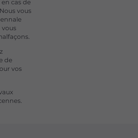
e en cas de
 Nous vous
cennale
i vous
malfaçons.
z
ce de
pour vos
avaux
ncennes.