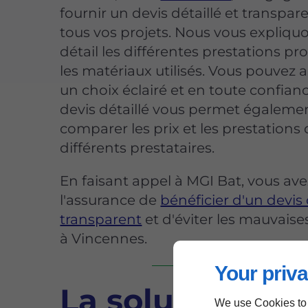
fournir un devis détaillé et transpar
tous vos projets. Nous vous expliqu
détail les différentes prestations pr
les matériaux utilisés. Vous pouvez ai
un choix éclairé et en toute confian
devis détaillé vous permet égaleme
comparer les prix et les prestations
différents prestataires.
En faisant appel à MGI Bat, vous ave
l'assurance de
bénéficier d'un devis c
transparent
et d'éviter les mauvaise
à Vincennes.
Your priva
La solution pou
We use Cookies to