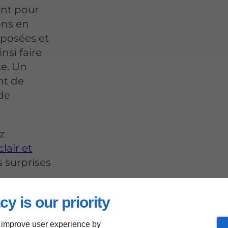
ent pour
ons en
oposées et
nsi faire
ce. Un
nt de
 de
z
lair et
s surprises
cy is our priority
r
 improve user experience by