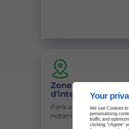
Zone
d'intervention
Your priva
Paris et ses environs,
We use Cookies to
personalising conte
notamment :
traffic and optimizi
clicking "I Agree" 