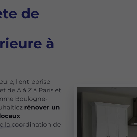
te de
rieure à
eure, l'entreprise
 de A à Z à Paris et
omme Boulogne-
uhaitiez
rénover un
locaux
re la coordination de