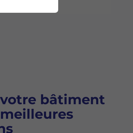
votre bâtiment
 meilleures
ns