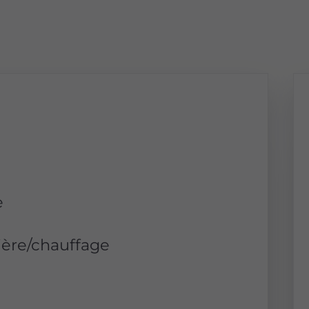
e
ière/chauffage