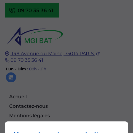
09 70 35 36 41
149 Avenue du Maine,
75014
PARIS
09 70 35 36 41
Lun - Dim :
08h - 21h
Accueil
Contactez-nous
Mentions légales
Plan du site